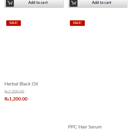
Add to cart
Add to cart
SALE!
SALE!
Herbal Black Oil
₨
2,200.00
₨
1,200.00
PPC Hair Serum