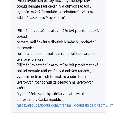
Přijetí hypoteční platby může být nebezpečný
of 5
pokud nemáte rádi čekání v dlouhých řadách ,
vyplnění vážný formuláře , a odmítnutí úvěru na
základě vašeho úvěrového skóre .
Přijímání hypoteční platby může být problematické,
pokud
nemáte rádi čekání v dlouhých řadách , podávání
extrémních
formulářů , a odmítnutí úvěru na základě vašeho
úvěrového skóre .
Přijímání hypoteční platby může být problematické ,
pokud nemáte rádi čekání v dlouhých řadách ,
vyplnění extrémních formulářů a odmítnutí
úvěrových rozhodnutí založených na úvěrových
skóre .
Nyní můžete svou hypotéku zaplatit rychle
a efektivně v České republice.
https://groups.google.com/g/sheasjkdcdjksaksda/c/1pm2FY9