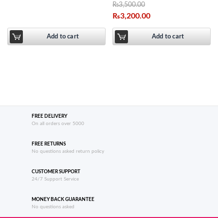
₨
3,500.00
₨
3,200.00
Add to cart
Add to cart
FREE DELIVERY
On all orders over 5000
FREE RETURNS
No questions asked return policy
CUSTOMER SUPPORT
24/7 Support Service
MONEY BACK GUARANTEE
No questions asked