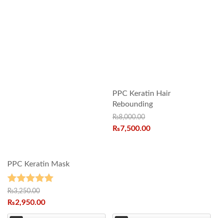
PPC Keratin Hair
Rebounding
₨
8,000.00
₨
7,500.00
PPC Keratin Mask
Rated
5.00
₨
3,250.00
₨
2,950.00
out of 5