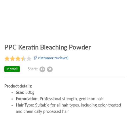
PPC Keratin Bleaching Powder
(
2
customer reviews)
Rated
In stock
Share:
3.50
out
of 5
Product details:
based
Size:
500g
on
2
Formulation:
Professional strength, gentle on hair
customer
Hair Type:
Suitable for all hair types, including color-treated
and chemically processed hair
ratings