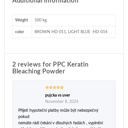
Additional information
Weight
500 kg
color
BROWN HD-011, LIGHT BLUE -HD-014
2 reviews for
PPC Keratin
Bleaching Powder
pujcka vs uver
Rated
5
out
of 5
November 8, 2024
Přijetí hypoteční platby může být nebezpečný
pokud
nemáte rádi čekání v dlouhých řadách , vyplnění