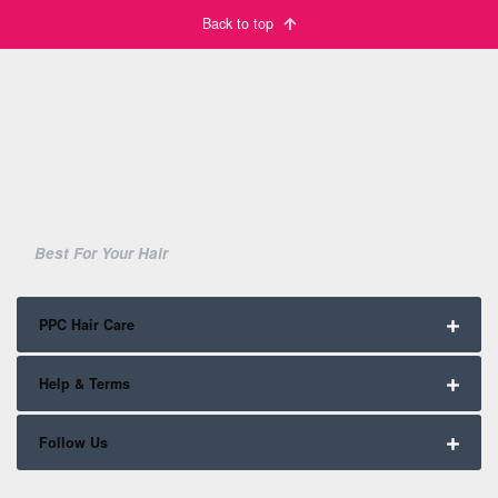
Back to top
Best For Your Hair
PPC Hair Care
Help & Terms
Follow Us