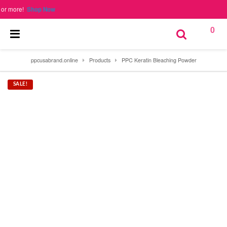
!
Shop Now
0
ppcusabrand.online
Products
PPC Keratin Bleaching Powder
SALE!