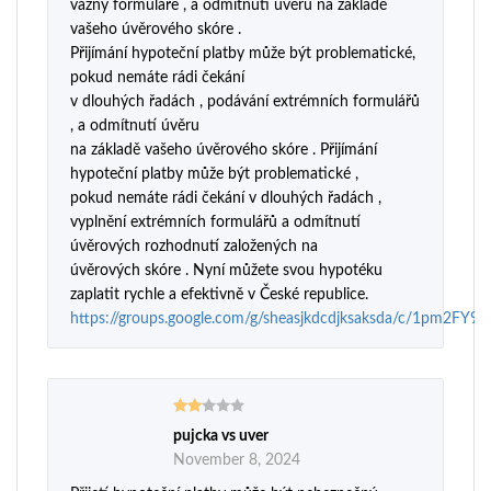
vážný formuláře , a odmítnutí úvěru na základě
vašeho úvěrového skóre .
Přijímání hypoteční platby může být problematické,
pokud nemáte rádi čekání
v dlouhých řadách , podávání extrémních formulářů
, a odmítnutí úvěru
na základě vašeho úvěrového skóre . Přijímání
hypoteční platby může být problematické ,
pokud nemáte rádi čekání v dlouhých řadách ,
vyplnění extrémních formulářů a odmítnutí
úvěrových rozhodnutí založených na
úvěrových skóre . Nyní můžete svou hypotéku
zaplatit rychle a efektivně v České republice.
https://groups.google.com/g/sheasjkdcdjksaksda/c/1pm2FY9
pujcka vs uver
Rated
2
November 8, 2024
out