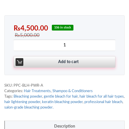
₨
4,500.00
106 in stock
₨
5,000.00
Add to cart
SKU:
PPC-BLH-PWR-A
Categories:
Hair Treatments
,
Shampoo & Conditioners
Tags:
Bleaching powder
,
gentle bleach for hair
,
hair bleach for all hair types
,
hair lightening powder
,
keratin bleaching powder
,
professional hair bleach
,
salon-grade bleaching powder.
Description